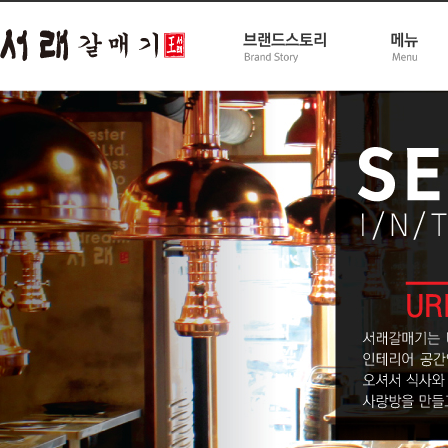
브랜드컨셉 /경쟁력
신메뉴
BI소개
세트메뉴
인테리어
고기메뉴
보도자료
사이드메뉴
오시는길
점심메뉴